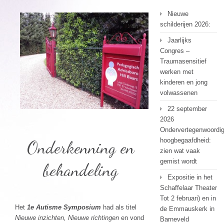
Nieuwe
schilderijen 2026:
Jaarlijks
Congres –
Traumasensitief
werken met
kinderen en jong
volwassenen
22 september
2026
Ondervertegenwoordi
hoogbegaafdheid:
Onderkenning en
zien wat vaak
gemist wordt
behandeling
Expositie in het
Schaffelaar Theater
Tot 2 februari) en in
Het
1e
Autisme Symposium
had als titel
de Emmauskerk in
Nieuwe inzichten, Nieuwe richtingen
en vond
Barneveld