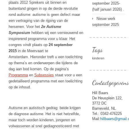
plaats 2012 Sprekers uit binnen en
september 2025-
buitenland gingen in op de derde revolutie
(half januari 2026) .
rond autisme: autisme is geen defect maar
Nieuw werk
een vertraging van de rijping van de
september 2025
hersenen. Voor het
2e Autisme
Symposium
hebben wij een vernieuwend en
inspirerend programma voor u klaar. Het
congres vindt plaats op
24 september
Tags
2015
in de Meervaart te
Amsterdam. Hieronder treft u een toelichting
kinderen
op thema’s en onderwerpen die tijdens de
dag aan bod komen. Op de pagina’s
Programma
en
Subsessies
staat voor u een
gedetailleerd programma met een toelichting
Contactgegevens
op de inhoud.
Hill Baars
De Heusplein 122,
3772 DC
Autisme en autistisch gedrag: beide krijgen
Barneveld, NL
Tel.: 0342-476225
de diagnose autisme. Het is niet hetzelfde,
Mail:
hillbaars@gmail
maar toch worden kinderen, jongeren en
volwassenen al snel gediagnosticeerd met