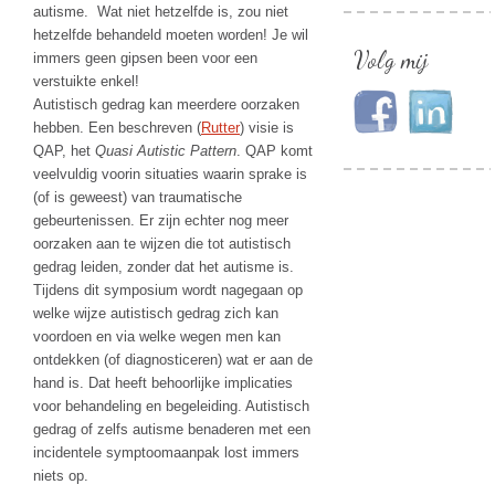
autisme. Wat niet hetzelfde is, zou niet
hetzelfde behandeld moeten worden! Je wil
Volg mij
immers geen gipsen been voor een
verstuikte enkel!
Autistisch gedrag kan meerdere oorzaken
hebben. Een beschreven (
Rutter
) visie is
QAP, het
Quasi Autistic Pattern
. QAP komt
veelvuldig voorin situaties waarin sprake is
(of is geweest) van traumatische
gebeurtenissen. Er zijn echter nog meer
oorzaken aan te wijzen die tot autistisch
gedrag leiden, zonder dat het autisme is.
Tijdens dit symposium wordt nagegaan op
welke wijze autistisch gedrag zich kan
voordoen en via welke wegen men kan
ontdekken (of diagnosticeren) wat er aan de
hand is. Dat heeft behoorlijke implicaties
voor behandeling en begeleiding. Autistisch
gedrag of zelfs autisme benaderen met een
incidentele symptoomaanpak lost immers
niets op.