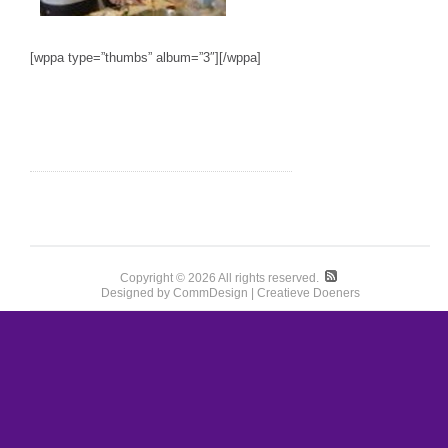
[wppa type=”thumbs” album=”3″][/wppa]
Copyright © 2026 All rights reserved.
Designed by CommDesign | Creatieve Doeners