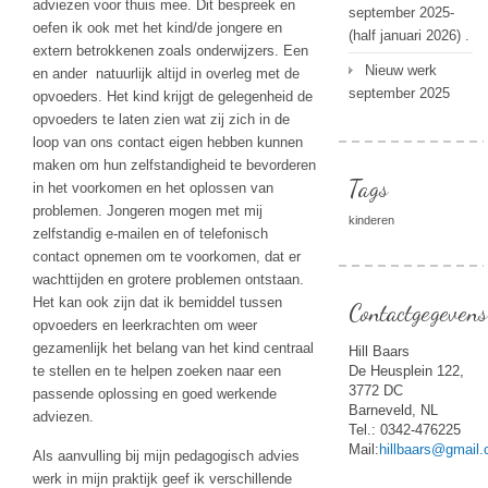
adviezen voor thuis mee. Dit bespreek en
september 2025-
oefen ik ook met het kind/de jongere en
(half januari 2026) .
extern betrokkenen zoals onderwijzers. Een
Nieuw werk
en ander natuurlijk altijd in overleg met de
september 2025
opvoeders. Het kind krijgt de gelegenheid de
opvoeders te laten zien wat zij zich in de
loop van ons contact eigen hebben kunnen
maken om hun zelfstandigheid te bevorderen
Tags
in het voorkomen en het oplossen van
problemen. Jongeren mogen met mij
kinderen
zelfstandig e-mailen en of telefonisch
contact opnemen om te voorkomen, dat er
wachttijden en grotere problemen ontstaan.
Het kan ook zijn dat ik bemiddel tussen
Contactgegevens
opvoeders en leerkrachten om weer
gezamenlijk het belang van het kind centraal
Hill Baars
te stellen en te helpen zoeken naar een
De Heusplein 122,
3772 DC
passende oplossing en goed werkende
Barneveld, NL
adviezen.
Tel.: 0342-476225
Mail:
hillbaars@gmail
Als aanvulling bij mijn pedagogisch advies
werk in mijn praktijk geef ik verschillende