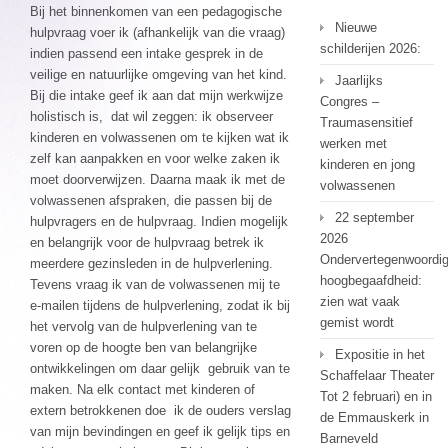
Bij het binnenkomen van een pedagogische
Nieuwe
hulpvraag voer ik (afhankelijk van die vraag)
schilderijen 2026:
indien passend een intake gesprek in de
veilige en natuurlijke omgeving van het kind.
Jaarlijks
Bij die intake geef ik aan dat mijn werkwijze
Congres –
holistisch is, dat wil zeggen: ik observeer
Traumasensitief
kinderen en volwassenen om te kijken wat ik
werken met
zelf kan aanpakken en voor welke zaken ik
kinderen en jong
moet doorverwijzen. Daarna maak ik met de
volwassenen
volwassenen afspraken, die passen bij de
22 september
hulpvragers en de hulpvraag. Indien mogelijk
2026
en belangrijk voor de hulpvraag betrek ik
Ondervertegenwoordi
meerdere gezinsleden in de hulpverlening.
hoogbegaafdheid:
Tevens vraag ik van de volwassenen mij te
zien wat vaak
e-mailen tijdens de hulpverlening, zodat ik bij
gemist wordt
het vervolg van de hulpverlening van te
voren op de hoogte ben van belangrijke
Expositie in het
ontwikkelingen om daar gelijk gebruik van te
Schaffelaar Theater
maken. Na elk contact met kinderen of
Tot 2 februari) en in
extern betrokkenen doe ik de ouders verslag
de Emmauskerk in
van mijn bevindingen en geef ik gelijk tips en
Barneveld