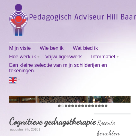
Mijn visie
Wie ben ik
Wat bied ik
Hoe werk ik
Vrijwilligerswerk
Informatief
Een kleine selectie van mijn schilderijen en
tekeningen.
Cognitieve gedragstherapie
Recente
augustus 7th, 2018 |
berichten