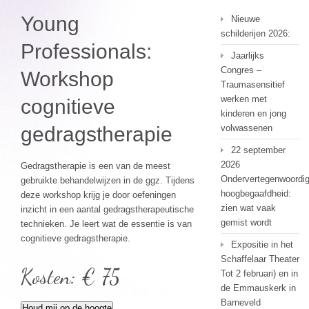
Young
Nieuwe
schilderijen 2026:
Professionals:
Jaarlijks
Congres –
Workshop
Traumasensitief
werken met
cognitieve
kinderen en jong
gedragstherapie
volwassenen
22 september
2026
Gedragstherapie is een van de meest
Ondervertegenwoordi
gebruikte behandelwijzen in de ggz. Tijdens
hoogbegaafdheid:
deze workshop krijg je door oefeningen
zien wat vaak
inzicht in een aantal gedragstherapeutische
gemist wordt
technieken. Je leert wat de essentie is van
cognitieve gedragstherapie.
Expositie in het
Schaffelaar Theater
Kosten: € 75
Tot 2 februari) en in
de Emmauskerk in
Barneveld
Houd mij op de hoogte