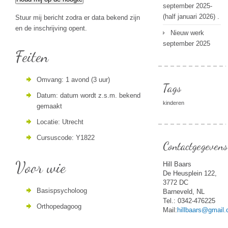
september 2025-
(half januari 2026) .
Stuur mij bericht zodra er data bekend zijn
en de inschrijving opent.
Nieuw werk
september 2025
Feiten
Omvang:
1 avond (3 uur)
Tags
Datum:
datum wordt z.s.m. bekend
kinderen
gemaakt
Locatie:
Utrecht
Cursuscode:
Y1822
Contactgegevens
Voor wie
Hill Baars
De Heusplein 122,
3772 DC
Basispsycholoog
Barneveld, NL
Tel.: 0342-476225
Orthopedagoog
Mail:
hillbaars@gmail