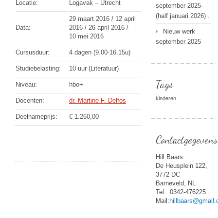
Locatie:
Logavak – Utrecht
september 2025-
(half januari 2026) .
29 maart 2016 / 12 april
Data:
2016 / 26 april 2016 /
Nieuw werk
10 mei 2016
september 2025
Cursusduur:
4 dagen (9.00-16.15u)
Studiebelasting:
10 uur (Literatuur)
Tags
Niveau:
hbo+
kinderen
Docenten:
dr. Martine F. Delfos
Deelnameprijs:
€ 1.260,00
Contactgegevens
Hill Baars
De Heusplein 122,
3772 DC
Barneveld, NL
Tel.: 0342-476225
Mail:
hillbaars@gmail