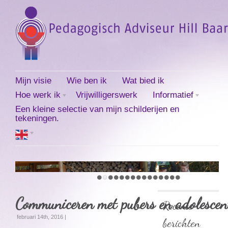
Mijn visie
Wie ben ik
Wat bied ik
Hoe werk ik
Vrijwilligerswerk
Informatief
Een kleine selectie van mijn schilderijen en
tekeningen.
Communiceren met pubers en adolescen
Recente
februari 14th, 2016 |
berichten