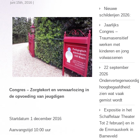
juni 15th, 2016 |
Nieuwe
schilderijen 2026:
Jaarlijks
Congres –
Traumasensitief
werken met
kinderen en jong
volwassenen
22 september
2026
Ondervertegenwoordi
hoogbegaafdheid:
Congres – Zorgtekort en verwaarlozing in
zien wat vaak
de opvoeding van jeugdigen
gemist wordt
Expositie in het
Schaffelaar Theater
Startdatum 1 december 2016
Tot 2 februari) en in
de Emmauskerk in
Aanvangstijd 10:00 uur
Barneveld