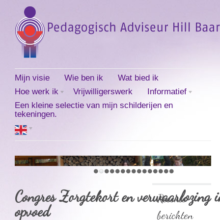
Mijn visie
Wie ben ik
Wat bied ik
Hoe werk ik
Vrijwilligerswerk
Informatief
Een kleine selectie van mijn schilderijen en
tekeningen.
Congres Zorgtekort en verwaarlozing i
Recente
opvoed
berichten