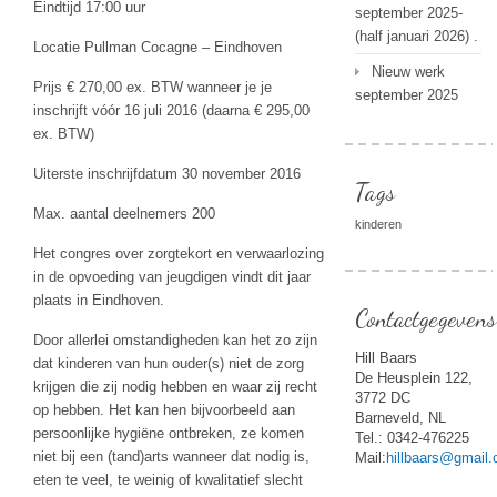
Eindtijd 17:00 uur
september 2025-
(half januari 2026) .
Locatie Pullman Cocagne – Eindhoven
Nieuw werk
Prijs € 270,00 ex. BTW wanneer je je
september 2025
inschrijft vóór 16 juli 2016 (daarna € 295,00
ex. BTW)
Uiterste inschrijfdatum 30 november 2016
Tags
Max. aantal deelnemers 200
kinderen
Het congres over zorgtekort en verwaarlozing
in de opvoeding van jeugdigen vindt dit jaar
plaats in Eindhoven.
Contactgegevens
Door allerlei omstandigheden kan het zo zijn
Hill Baars
dat kinderen van hun ouder(s) niet de zorg
De Heusplein 122,
krijgen die zij nodig hebben en waar zij recht
3772 DC
op hebben. Het kan hen bijvoorbeeld aan
Barneveld, NL
persoonlijke hygiëne ontbreken, ze komen
Tel.: 0342-476225
niet bij een (tand)arts wanneer dat nodig is,
Mail:
hillbaars@gmail
eten te veel, te weinig of kwalitatief slecht