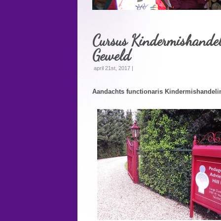
Cursus Kindermishandel
Geweld
april 21st, 2017 |
Aandachts functionaris Kindermishandeli