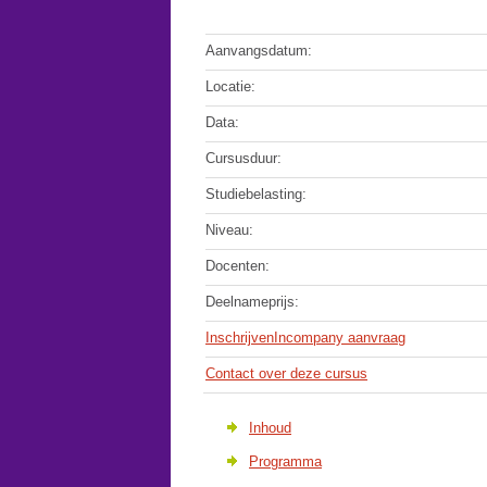
Aanvangsdatum:
Locatie:
Data:
Cursusduur:
Studiebelasting:
Niveau:
Docenten:
Deelnameprijs:
Inschrijven
Incompany aanvraag
Contact over deze cursus
Inhoud
Programma