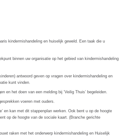
naris kindermishandeling en huiselijk geweld. Een taak die u
eekpunt binnen uw organisatie op het gebied van kindermishandeling
kinderen) antwoord geven op vragen over kindermishandeling en
matie kunt vinden.
n en het doen van een melding bij ‘Veilig Thuis’ begeleiden.
 gesprekken voeren met ouders.
de’ en kan met dit stappenplan werken. Ook bent u op de hoogte
bent op de hoogte van de sociale kaart. (Branche gerichte
trouwt raken met het onderwerp kindermishandeling en Huiselijk