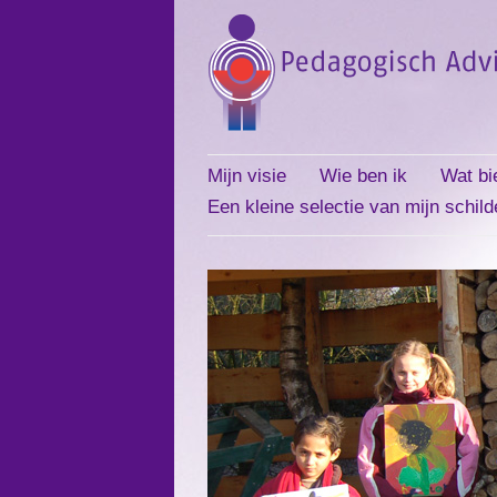
Mijn visie
Wie ben ik
Wat bi
Een kleine selectie van mijn schild