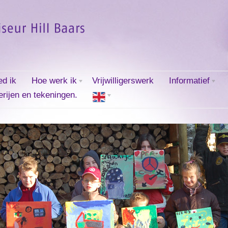
ed ik
Hoe werk ik
Vrijwilligerswerk
Informatief
erijen en tekeningen.