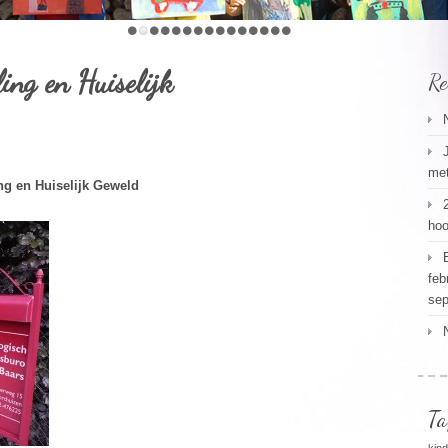
ing en Huiselijk
Re
met
ng en Huiselijk Geweld
hoo
feb
sep
Ta