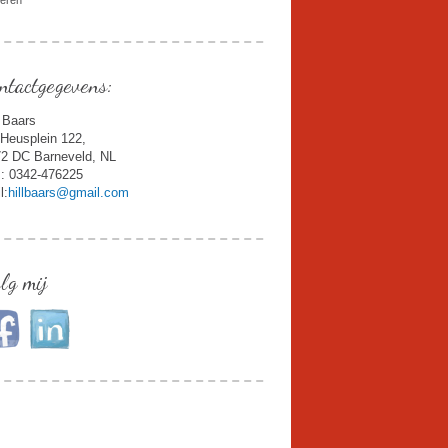
deren
ntactgegevens:
l Baars
Heusplein 122,
2 DC Barneveld, NL
.: 0342-476225
l:
hillbaars@gmail.com
lg mij