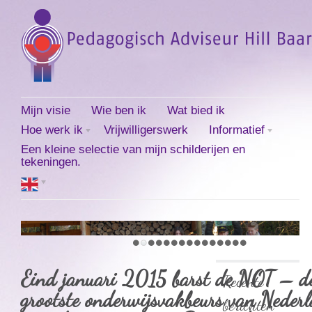
Mijn visie
Wie ben ik
Wat bied ik
Hoe werk ik
Vrijwilligerswerk
Informatief
Een kleine selectie van mijn schilderijen en
tekeningen.
Eind januari 2015 barst de NOT – d
Recente
grootste onderwijsvakbeurs van Neder
berichten