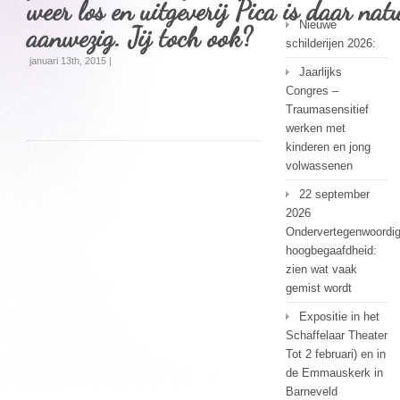
weer los en uitgeverij Pica is daar nat
Nieuwe
aanwezig. Jij toch ook?
schilderijen 2026:
januari 13th, 2015 |
Jaarlijks
Congres –
Traumasensitief
werken met
kinderen en jong
volwassenen
22 september
2026
Ondervertegenwoordi
hoogbegaafdheid:
zien wat vaak
gemist wordt
Expositie in het
Schaffelaar Theater
Tot 2 februari) en in
de Emmauskerk in
Barneveld