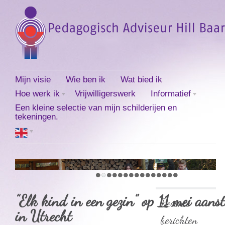
Mijn visie
Wie ben ik
Wat bied ik
Hoe werk ik
Vrijwilligerswerk
Informatief
Een kleine selectie van mijn schilderijen en
tekeningen.
”Elk kind in een gezin” op 11 mei aans
Recente
in Utrecht
berichten