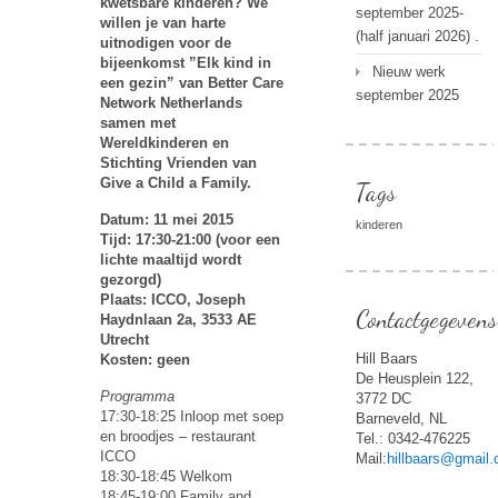
kwetsbare kinderen? We
september 2025-
willen je van harte
(half januari 2026) .
uitnodigen voor de
bijeenkomst ”Elk kind in
Nieuw werk
een gezin” van Better Care
september 2025
Network Netherlands
samen met
Wereldkinderen en
Stichting Vrienden van
Give a Child a Family.
Tags
Datum: 11 mei 2015
kinderen
Tijd: 17:30-21:00 (voor een
lichte maaltijd wordt
gezorgd)
Plaats: ICCO, Joseph
Contactgegevens
Haydnlaan 2a, 3533 AE
Utrecht
Hill Baars
Kosten: geen
De Heusplein 122,
Programma
3772 DC
17:30-18:25 Inloop met soep
Barneveld, NL
en broodjes – restaurant
Tel.: 0342-476225
ICCO
Mail:
hillbaars@gmail
18:30-18:45 Welkom
18:45-19:00 Family and