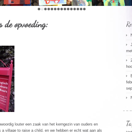
s de opvoeding:
Re
met
hoo
feb
sep
Ta
woordig louter een zaak van het kerngezin van ouders en
s a village to raise a child, en we hebben er echt wat aan als