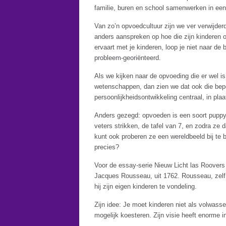
familie, buren en school samenwerken in ee
Van zo’n opvoedcultuur zijn we ver verwijde
anders aanspreken op hoe die zijn kinderen o
ervaart met je kinderen, loop je niet naar de 
probleem-georiënteerd.
Als we kijken naar de opvoeding die er wel i
wetenschappen, dan zien we dat ook die bepe
persoonlijkheidsontwikkeling centraal, in pl
Anders gezegd: opvoeden is een soort puppyt
veters strikken, de tafel van 7, en zodra ze d
kunt ook proberen ze een wereldbeeld bij te 
precies?
Voor de essay-serie Nieuw Licht las Roover
Jacques Rousseau, uit 1762. Rousseau, zelf po
hij zijn eigen kinderen te vondeling.
Zijn idee: Je moet kinderen niet als volwasse
mogelijk koesteren. Zijn visie heeft enorme 