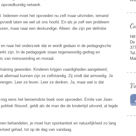
kin
n opvoedkundig netwerk.
rd. Iedereen moet het opvoeden nu zelf maar uitvinden, iemand
pvoedt laten we wel uit ons hoofd. En als je zelf een pro
bleem
Co
buren, maar naar een deskundige. Alleen: die zijn per definitie
Hil
De 
s en naar het onderzoek dat er wordt gedaan in de pedagogische
377
rkt zijn. In de pedagogiek staan tegenwoordig gedrag en
Tel
aats van menswording en moraal.
Mai
raining geworden. Kinderen krijgen vaardigheden aangeleerd,
at allemaal kunnen zijn ze zelfstandig. Zij vindt dat armoedig. Je
brengen. Leer ze leven. Leer ze denken. Ja, maar wat is dat
Vo
s nog eens het beroemdste boek over opvoeden: Emile van Jean-
litiek filosoof, geldt als de man die de kindertijd uitvond, al legde
nen behandelen, je moet hun spontaniteit en natuurlijkheid zo lang
invloed gehad, tot op de dag van vandaag.