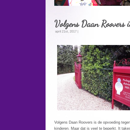
Volgens Daan Roovers i
april 21st, 2017 |
Volgens Daan Roovers is de opvoeding tegen
kinderen. Maar dat is veel te beperkt. It take