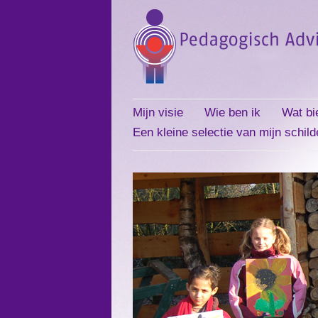
Mijn visie
Wie ben ik
Wat bi
Een kleine selectie van mijn schild