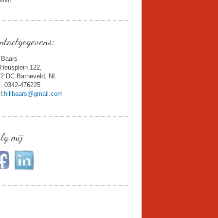
deren
ntactgegevens:
l Baars
Heusplein 122,
2 DC Barneveld, NL
.: 0342-476225
l:
hillbaars@gmail.com
lg mij