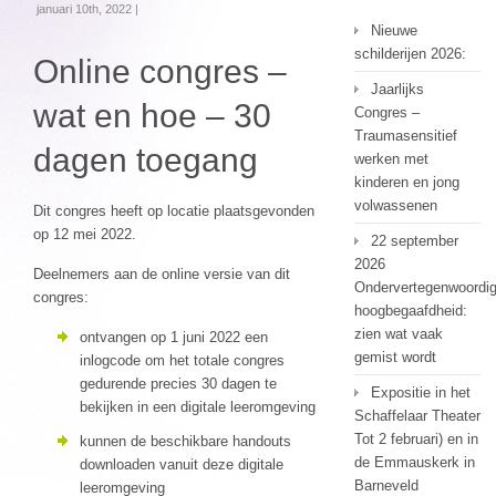
januari 10th, 2022 |
Nieuwe
schilderijen 2026:
Online congres –
Jaarlijks
wat en hoe – 30
Congres –
Traumasensitief
dagen toegang
werken met
kinderen en jong
volwassenen
Dit congres heeft op locatie plaatsgevonden
op 12 mei 2022.
22 september
2026
Deelnemers aan de online versie van dit
Ondervertegenwoordi
congres:
hoogbegaafdheid:
zien wat vaak
ontvangen op 1 juni 2022 een
gemist wordt
inlogcode om het totale congres
gedurende precies 30 dagen te
Expositie in het
bekijken in een digitale leeromgeving
Schaffelaar Theater
Tot 2 februari) en in
kunnen de beschikbare handouts
de Emmauskerk in
downloaden vanuit deze digitale
Barneveld
leeromgeving