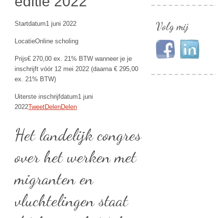
editie 2022
Startdatum1 juni 2022
Volg mij
LocatieOnline scholing
Prijs€ 270,00 ex. 21% BTW wanneer je je
inschrijft vóór 12 mei 2022 (daarna € 295,00
ex. 21% BTW)
Uiterste inschrijfdatum1 juni
2022
Tweet
Delen
Delen
Het landelijk congres
over het werken met
migranten en
vluchtelingen staat