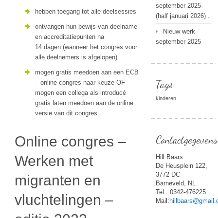
september 2025-
hebben toegang tot alle deelsessies
(half januari 2026) .
ontvangen hun bewijs van deelname
Nieuw werk
en accreditatiepunten na
september 2025
14 dagen (wanneer het congres voor
alle deelnemers is afgelopen)
mogen gratis meedoen aan een ECB
Tags
– online congres naar keuze OF
mogen een collega als introducé
kinderen
gratis laten meedoen aan de online
versie van dit congres
Online congres –
Contactgegevens
Werken met
Hill Baars
De Heusplein 122,
3772 DC
migranten en
Barneveld, NL
Tel.: 0342-476225
vluchtelingen –
Mail:
hillbaars@gmail