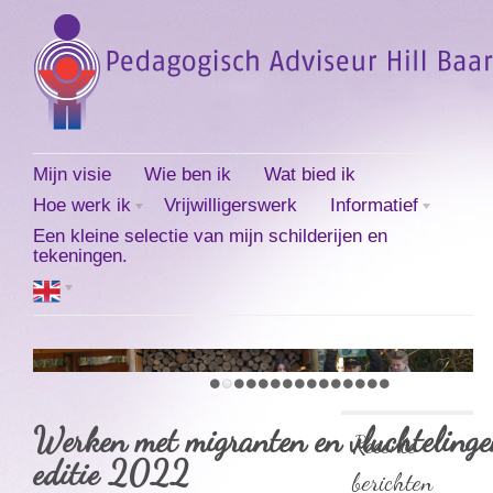
Mijn visie
Wie ben ik
Wat bied ik
Hoe werk ik
Vrijwilligerswerk
Informatief
Een kleine selectie van mijn schilderijen en
tekeningen.
Werken met migranten en vluchteling
Recente
editie 2022
berichten