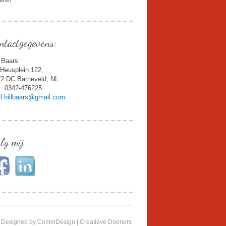
deren
ntactgegevens:
l Baars
Heusplein 122,
2 DC Barneveld, NL
.: 0342-476225
l:
hillbaars@gmail.com
lg mij
Designed by CommDesign | Creatieve Doeners