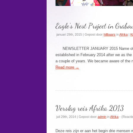
Eagle’s Nest Project in Grab
januari 29th, 2015 | Gepost door
hillbaars
in
Afrika
|
K
NEWSLETTER JANUARY 2015 Name of projec
established in February 2014 after we as the
a couple of years. We became aware of the n
Read more
→
Verslag reis Afrika 2013
juli 29th, 2014 | Gepost door
admin
in
Afrika
- (
Reacti
Deze reis zijn er aan het begin drie mense