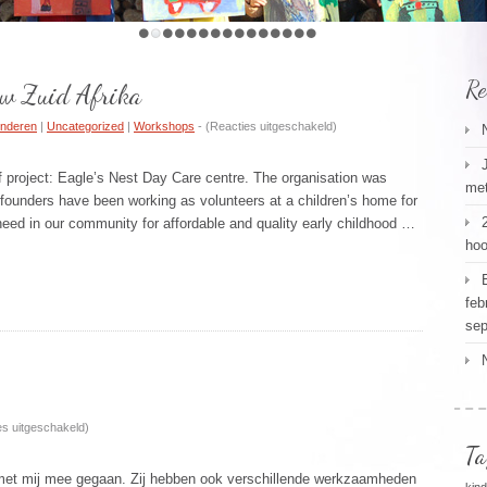
Re
ouw Zuid Afrika
voor
inderen
|
Uncategorized
|
Workshops
- (
Reacties uitgeschakeld
)
Eagle’s
Nest
t: Eagle’s Nest Day Care centre. The organisation was
met
Project
 founders have been working as volunteers at a children’s home for
in
eed in our community for affordable and quality early childhood …
Grabouw
hoo
Zuid
Afrika
feb
sep
voor
es uitgeschakeld
)
Verslag
Ta
reis
n met mij mee gegaan. Zij hebben ook verschillende werkzaamheden