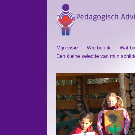
Mijn visie
Wie ben ik
Wat bi
Een kleine selectie van mijn schild