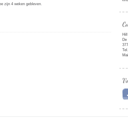
kin
Afrika
ee zijn 4 weken gebleven.
2013
Co
Hil
De 
377
Tel
Mai
Vo