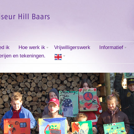
ed ik
Hoe werk ik
Vrijwilligerswerk
Informatief
erijen en tekeningen.