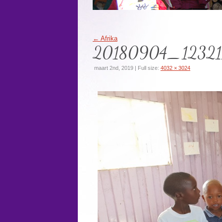
←
Afrika
20180904_12321
maart 2nd, 2019 | Full size:
4032 × 3024