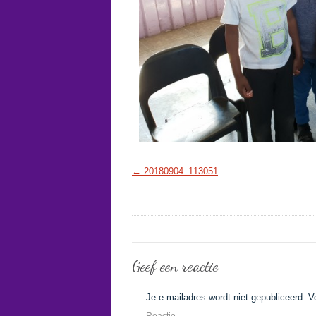
20180904_113051
Geef een reactie
Je e-mailadres wordt niet gepubliceerd.
V