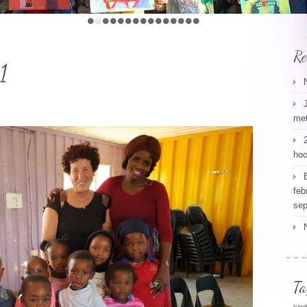
Re
1
met
hoo
feb
sep
Ta