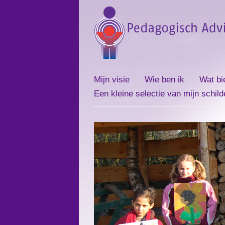
Mijn visie
Wie ben ik
Wat bi
Een kleine selectie van mijn schild