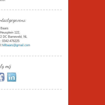
deren
ntactgegevens:
l Baars
Heusplein 122,
2 DC Barneveld, NL
.: 0342-476225
l:
hillbaars@gmail.com
lg mij