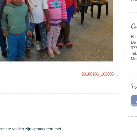
kin
Co
Hil
De 
377
Tel
Mai
20180906_102005
Vo
ereiste velden zijn gemarkeerd met