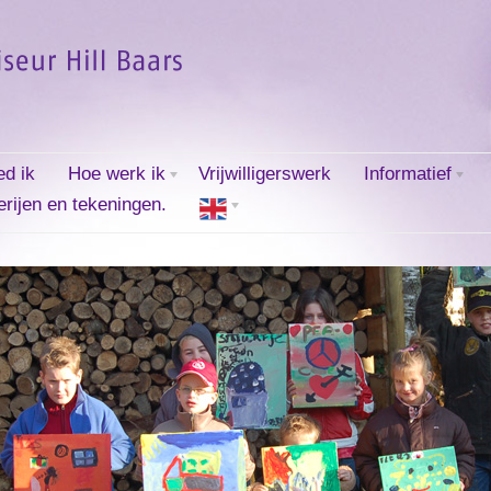
ed ik
Hoe werk ik
Vrijwilligerswerk
Informatief
erijen en tekeningen.